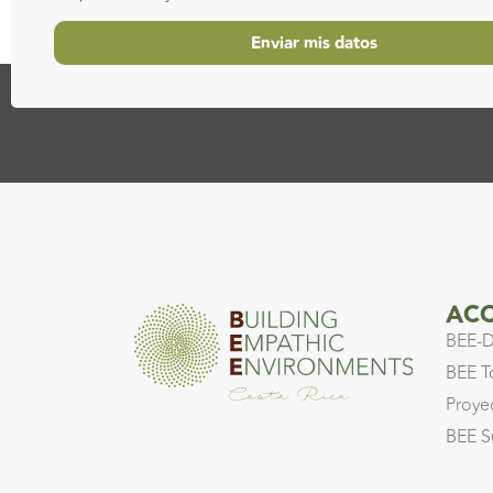
Enviar mis datos
ACC
BEE-D
BEE T
Proye
BEE S