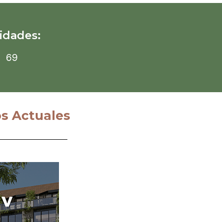
idades:
69
s Actuales