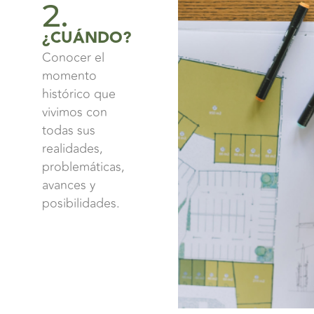
2.
¿CUÁNDO?
Conocer el
momento
histórico que
vivimos con
todas sus
realidades,
problemáticas,
avances y
posibilidades.